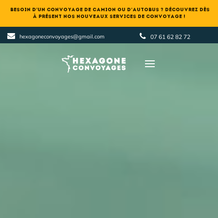
  Besoin d’un convoyage de camion ou d’autobus ? Découvrez dès 
hexagoneconvoyages@gmail.com
07 61 62 82 72