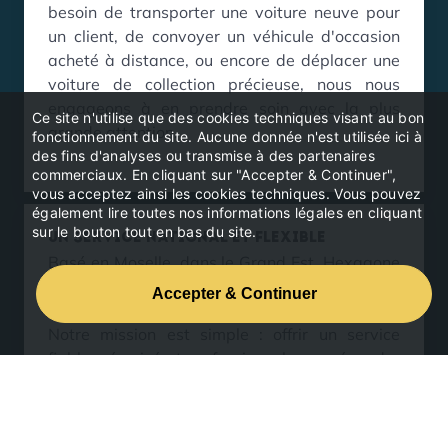
besoin de transporter une voiture neuve pour
un client, de convoyer un véhicule d'occasion
acheté à distance, ou encore de déplacer une
voiture de collection précieuse, nous nous
engageons à en prendre soin avec la plus
Ce site n'utilise que des cookies techniques visant au bon
grande attention.
fonctionnement du site. Aucune donnée n'est utilisée ici à
des fins d'analyses ou transmise à des partenaires
commerciaux. En cliquant sur "Accepter & Continuer",
vous acceptez ainsi les cookies techniques. Vous pouvez
également lire toutes nos informations légales en cliquant
sur le bouton tout en bas du site.
Un service national et flexible
Basé en Moselle, dans le Grand Est, Hexagone
Convoyages est une entreprise spécialisée
dans le transport et le convoyage de véhicules.
Notre mission est simple : offrir un service
fiable, sécurisé et professionnel pour répondre
aux besoins des particuliers et des
professionnels dans toute la France. Que vous
soyez concessionnaire, collectionneur ou